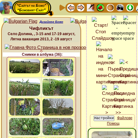
“Сайтът на Божо”
“Божовият Сайт”
Дизайнер Божо
Чифликът
Село Долина, , 3-15 and 17-19 август,
Лятна ваканция 2013, 2 -19 август
Снимки в албума (36):
Файлове
Помощ