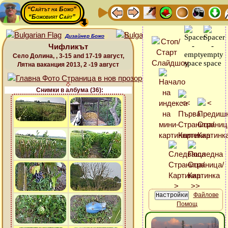
“Сайтът на Божо”
“Божовият Сайт”
Дизайнер Божо
Чифликът
Село Долина, , 3-15 and 17-19 август,
Лятна ваканция 2013, 2 -19 август
Снимки в албума (36):
Файлове
Помощ