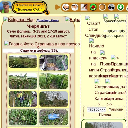
“Сайтът на Божо”
“Божовият Сайт”
Дизайнер Божо
Чифликът
Село Долина, , 3-15 and 17-19 август,
Лятна ваканция 2013, 2 -19 август
Снимки в албума (36):
Файлове
Помощ