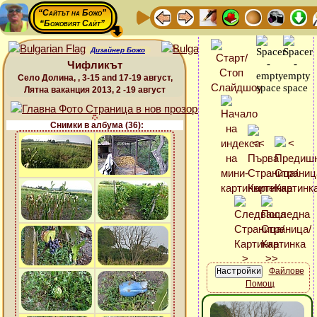
“Сайтът на Божо”
“Божовият Сайт”
Дизайнер Божо
Чифликът
Село Долина, , 3-15 and 17-19 август,
Лятна ваканция 2013, 2 -19 август
Снимки в албума (36):
Файлове
Помощ