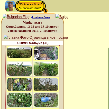
“Сайтът на Божо”
“Божовият Сайт”
Дизайнер Божо
Чифликът
Село Долина, , 3-15 and 17-19 август,
Лятна ваканция 2013, 2 -19 август
Снимки в албума (36):