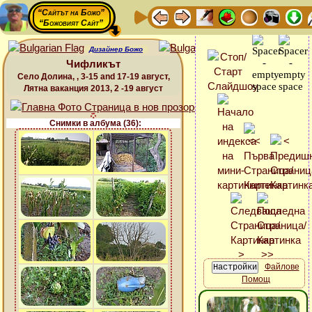
“Сайтът на Божо”
“Божовият Сайт”
Дизайнер Божо
Чифликът
Село Долина, , 3-15 and 17-19 август,
Лятна ваканция 2013, 2 -19 август
Снимки в албума (36):
Файлове
Помощ