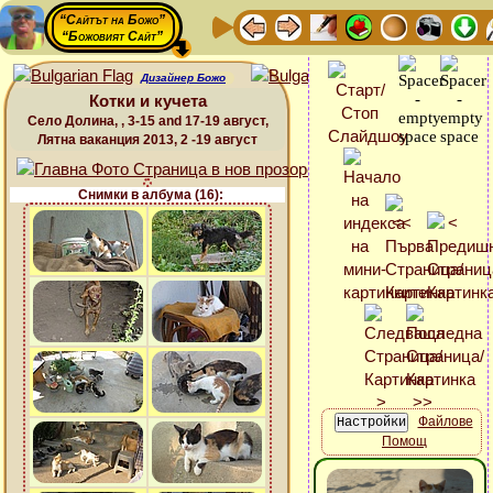
“Сайтът на Божо”
“Божовият Сайт”
Дизайнер Божо
Котки и кучета
Село Долина, , 3-15 and 17-19 август,
Лятна ваканция 2013, 2 -19 август
Снимки в албума (16):
Файлове
Помощ