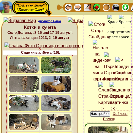
“Сайтът на Божо”
“Божовият Сайт”
Дизайнер Божо
Котки и кучета
Село Долина, , 3-15 and 17-19 август,
Лятна ваканция 2013, 2 -19 август
Снимки в албума (16):
Файлове
Помощ