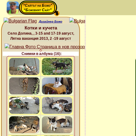
“Сайтът на Божо”
“Божовият Сайт”
Дизайнер Божо
Котки и кучета
Село Долина, , 3-15 and 17-19 август,
Лятна ваканция 2013, 2 -19 август
Снимки в албума (16):