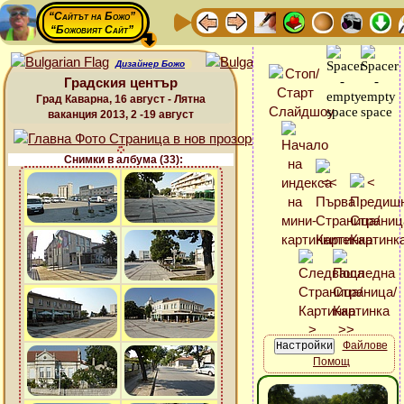
“Сайтът на Божо”
“Божовият Сайт”
Дизайнер Божо
Градския център
Град Каварна, 16 август - Лятна
ваканция 2013, 2 -19 август
Снимки в албума (33):
Файлове
Помощ