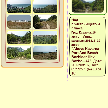
Над
пристанището и
плажа
Град Каварна, 16
август - Лятна
ваканция 2013, 2 -19
август
“Above Kavarna
Port And Beach -
Bozhidar Iliev -
Bozho - 47”
, Дата:
2013:08:16, Час:
09:59:57 (№ 13 от
16)