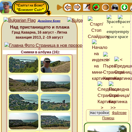
“Сайтът на Божо”
“Божовият Сайт”
Дизайнер Божо
Над пристанището и плажа
Град Каварна, 16 август - Лятна
ваканция 2013, 2 -19 август
Снимки в албума (16):
Файлове
Помощ