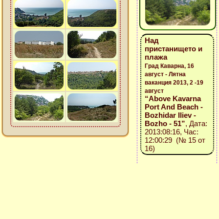
Над
пристанището и
плажа
Град Каварна, 16
август - Лятна
ваканция 2013, 2 -19
август
“Above Kavarna
Port And Beach -
Bozhidar Iliev -
Bozho - 51”
, Дата:
2013:08:16, Час:
12:00:29 (№ 15 от
16)