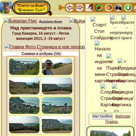
“Сайтът на Божо”
“Божовият Сайт”
Дизайнер Божо
Над пристанището и плажа
Град Каварна, 16 август - Лятна
ваканция 2013, 2 -19 август
Снимки в албума (16):
Файлове
Помощ