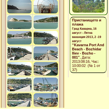
Пристанището и
плажа
Град Каварна, 16
август - Лятна
ваканция 2013, 2 -19
август
“Kavarna Port And
Beach - Bozhidar
Iliev - Bozho -
001”
, Дата:
2013:08:16, Час:
10:00:02 (№ 1 от
37)