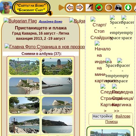
“Сайтът на Божо”
“Божовият Сайт”
Дизайнер Божо
Пристанището и плажа
Град Каварна, 16 август - Лятна
ваканция 2013, 2 -19 август
Снимки в албума (37):
Файлове
Помощ