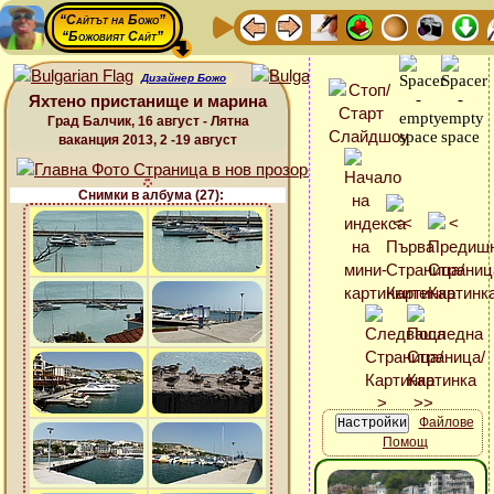
“Сайтът на Божо”
“Божовият Сайт”
Дизайнер Божо
Яхтено пристанище и марина
Град Балчик, 16 август - Лятна
ваканция 2013, 2 -19 август
Снимки в албума (27):
Файлове
Помощ