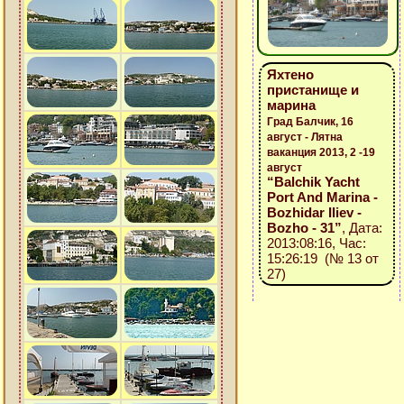
Яхтено
пристанище и
марина
Град Балчик, 16
август - Лятна
ваканция 2013, 2 -19
август
“Balchik Yacht
Port And Marina -
Bozhidar Iliev -
Bozho - 31”
, Дата:
2013:08:16, Час:
15:26:19 (№ 13 от
27)