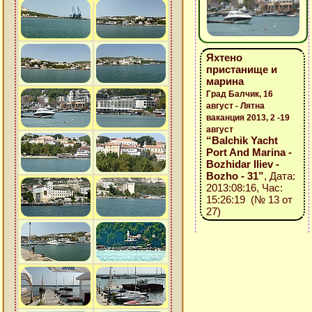
Яхтено
пристанище и
марина
Град Балчик, 16
август - Лятна
ваканция 2013, 2 -19
август
“Balchik Yacht
Port And Marina -
Bozhidar Iliev -
Bozho - 31”
, Дата:
2013:08:16, Час:
15:26:19 (№ 13 от
27)