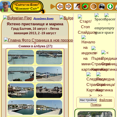
“Сайтът на Божо”
“Божовият Сайт”
Дизайнер Божо
Яхтено пристанище и марина
Град Балчик, 16 август - Лятна
ваканция 2013, 2 -19 август
Снимки в албума (27):
Файлове
Помощ