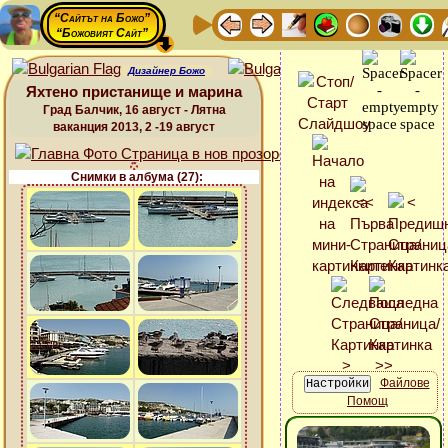
“Сайтът на Божо”
“Божовият Сайт”
Дизайнер Божо
Яхтено пристанище и марина
Град Балчик, 16 август - Лятна
ваканция 2013, 2 -19 август
Снимки в албума (27):
Файлове
Помощ