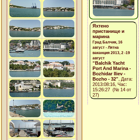
Яхтено
пристанище и
марина
Град Балчик, 16
август - Лятна
ваканция 2013, 2 -19
август
“Balchik Yacht
Port And Marina -
Bozhidar Iliev -
Bozho - 32”
, Дата:
2013:08:16, Час:
15:26:27 (№ 14 от
27)