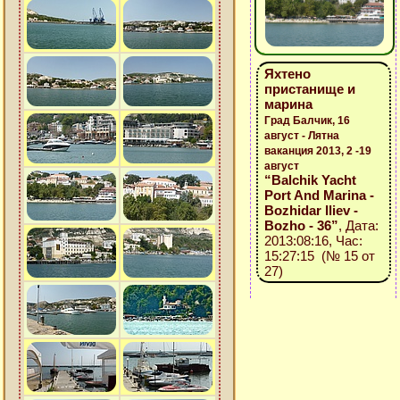
Яхтено
пристанище и
марина
Град Балчик, 16
август - Лятна
ваканция 2013, 2 -19
август
“Balchik Yacht
Port And Marina -
Bozhidar Iliev -
Bozho - 36”
, Дата:
2013:08:16, Час:
15:27:15 (№ 15 от
27)