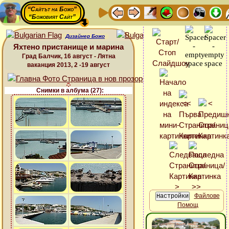
“Сайтът на Божо”
“Божовият Сайт”
Дизайнер Божо
Яхтено пристанище и марина
Град Балчик, 16 август - Лятна
ваканция 2013, 2 -19 август
Снимки в албума (27):
Файлове
Помощ