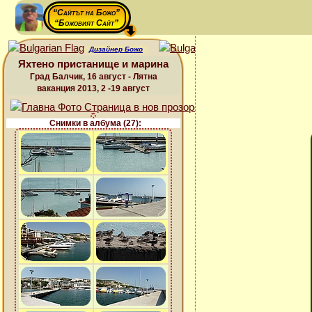
“Сайтът на Божо”
“Божовият Сайт”
Дизайнер Божо
Яхтено пристанище и марина
Град Балчик, 16 август - Лятна
ваканция 2013, 2 -19 август
Снимки в албума (27):