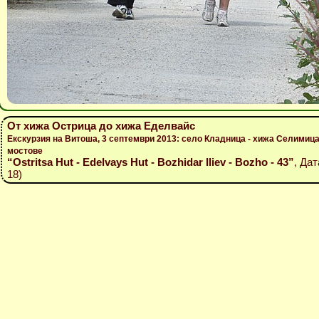
От хижа Острица до хижа Еделвайс
Екскурзия на Витоша, 3 септември 2013: село Кладница - хижа Селимица
мостове
“Ostritsa Hut - Edelvays Hut - Bozhidar Iliev - Bozho - 43”
, Дат
18)