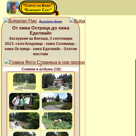
“Сайтът на Божо”
“Божовият Сайт”
Дизайнер Божо
От хижа Острица до хижа
Еделвайс
Екскурзия на Витоша, 3 септември
2013: село Кладница - хижа Селимица -
хижа Острица - хижа Еделвайс - Златни
мостове
Снимки в албума (18):