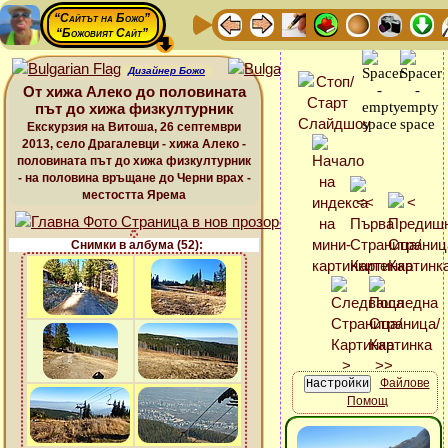
“Сайтът на Божо”
“Божовият Сайт”
Дизайнер Божо
От хижа Алеко до половината
път до хижа физкултурник
Екскурзия на Витоша, 26 септември
2013, село Драгалевци - хижа Алеко -
половината път до хижа физкултурник
- на половина връщане до Черни врах -
местостта Ярема
Снимки в албума (52):
Файлове
Помощ