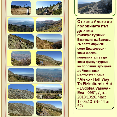
От хижа Алеко до
половината път
до хижа
физкултурник
Екскурзия на Витоша,
26 септември 2013,
село Драгалевци -
хижа Алеко -
половината път до
хижа физкултурник -
на половина връщане
до Черни врах -
местостта Ярема
“Aleko - Half Way
To Fizkulturnik Hut
- Evdokia Vaseva -
Eva - 098”
, Дата:
2013:10:26, Час:
12:05:13 (№ 44 от
52)