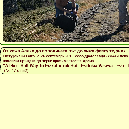
От хижа Алеко до половината път до хижа физкултурник
Екскурзия на Витоша, 26 септември 2013, село Драгалевци - хижа Алеко 
половина връщане до Черни врах - местостта Ярема
“Aleko - Half Way To Fizkulturnik Hut - Evdokia Vaseva - Eva - 
(№ 47 от 52)