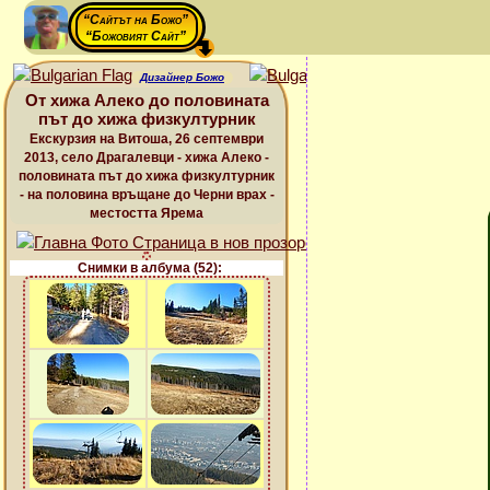
“Сайтът на Божо”
“Божовият Сайт”
Дизайнер Божо
От хижа Алеко до половината
път до хижа физкултурник
Екскурзия на Витоша, 26 септември
2013, село Драгалевци - хижа Алеко -
половината път до хижа физкултурник
- на половина връщане до Черни врах -
местостта Ярема
Снимки в албума (52):