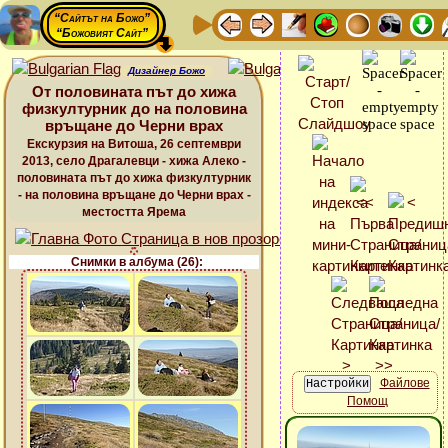
“Сайтът на Божо”
“Божовият Сайт”
Дизайнер Божо
От половината път до хижа
физкултурник до на половина
връщане до Черни врах
Екскурзия на Витоша, 26 септември
2013, село Драгалевци - хижа Алеко -
половината път до хижа физкултурник
- на половина връщане до Черни врах -
местостта Ярема
Снимки в албума (26):
Файлове
Помощ