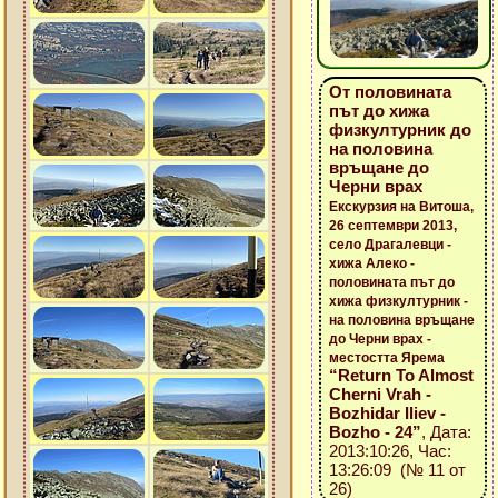
От половината
път до хижа
физкултурник до
на половина
връщане до
Черни врах
Екскурзия на Витоша,
26 септември 2013,
село Драгалевци -
хижа Алеко -
половината път до
хижа физкултурник -
на половина връщане
до Черни врах -
местостта Ярема
“Return To Almost
Cherni Vrah -
Bozhidar Iliev -
Bozho - 24”
, Дата:
2013:10:26, Час:
13:26:09 (№ 11 от
26)