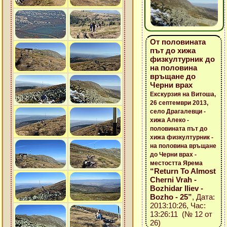
От половината
път до хижа
физкултурник до
на половина
връщане до
Черни врах
Екскурзия на Витоша,
26 септември 2013,
село Драгалевци -
хижа Алеко -
половината път до
хижа физкултурник -
на половина връщане
до Черни врах -
местостта Ярема
“Return To Almost
Cherni Vrah -
Bozhidar Iliev -
Bozho - 25”
, Дата:
2013:10:26, Час:
13:26:11 (№ 12 от
26)