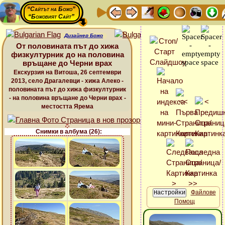
“Сайтът на Божо”
“Божовият Сайт”
Дизайнер Божо
От половината път до хижа
физкултурник до на половина
връщане до Черни врах
Екскурзия на Витоша, 26 септември
2013, село Драгалевци - хижа Алеко -
половината път до хижа физкултурник
- на половина връщане до Черни врах -
местостта Ярема
Снимки в албума (26):
Файлове
Помощ