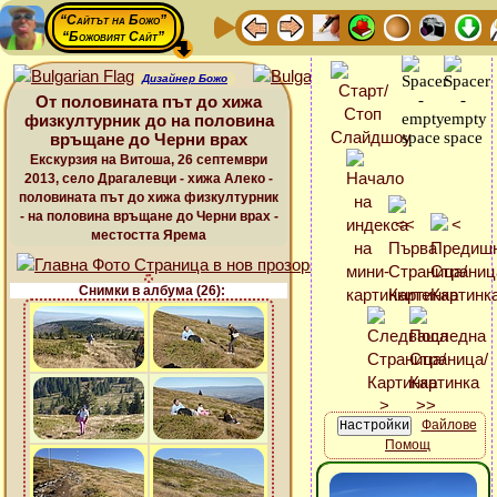
“Сайтът на Божо”
“Божовият Сайт”
Дизайнер Божо
От половината път до хижа
физкултурник до на половина
връщане до Черни врах
Екскурзия на Витоша, 26 септември
2013, село Драгалевци - хижа Алеко -
половината път до хижа физкултурник
- на половина връщане до Черни врах -
местостта Ярема
Снимки в албума (26):
Файлове
Помощ