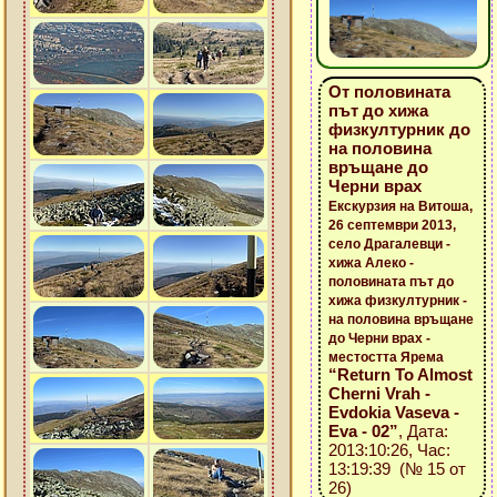
От половината
път до хижа
физкултурник до
на половина
връщане до
Черни врах
Екскурзия на Витоша,
26 септември 2013,
село Драгалевци -
хижа Алеко -
половината път до
хижа физкултурник -
на половина връщане
до Черни врах -
местостта Ярема
“Return To Almost
Cherni Vrah -
Evdokia Vaseva -
Eva - 02”
, Дата:
2013:10:26, Час:
13:19:39 (№ 15 от
26)