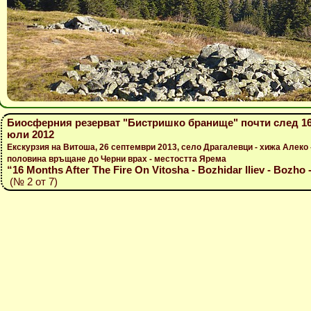
Биосферния резерват "Бистришко бранище" почти след 16
юли 2012
Екскурзия на Витоша, 26 септември 2013, село Драгалевци - хижа Алеко 
половина връщане до Черни врах - местостта Ярема
“16 Months After The Fire On Vitosha - Bozhidar Iliev - Bozho 
(№ 2 от 7)