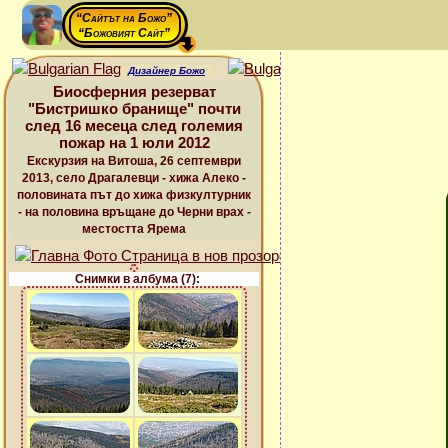
“Сайтът на Божо”
“Божовият Сайт”
Дизайнер Божо
Биосферния резерват
"Бистришко бранище" почти
след 16 месеца след големия
пожар на 1 юли 2012
Екскурзия на Витоша, 26 септември
2013, село Драгалевци - хижа Алеко -
половината път до хижа физкултурник
- на половина връщане до Черни врах -
местостта Ярема
Снимки в албума (7):