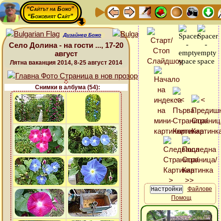
“Сайтът на Божо”
“Божовият Сайт”
Дизайнер Божо
Село Долина - на гости ..., 17-20
август
Лятна ваканция 2014, 8-25 август 2014
Снимки в албума (54):
Файлове
Помощ