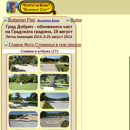
“Сайтът на Божо”
“Божовият Сайт”
Дизайнер Божо
Град Добрич - обновената част
на Градската градина, 19 август
Лятна ваканция 2014, 8-25 август 2014
Снимки в албума (17):