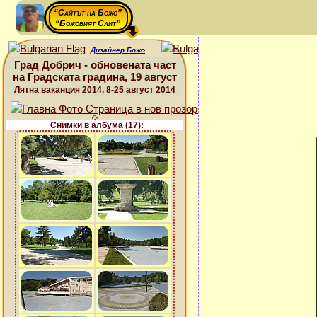
“Сайтът на Божо”
“Божовият Сайт”
Дизайнер Божо
Град Добрич - обновената част
на Градската градина, 19 август
Лятна ваканция 2014, 8-25 август 2014
Снимки в албума (17):