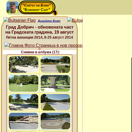
“Сайтът на Божо”
“Божовият Сайт”
Дизайнер Божо
Град Добрич - обновената част
на Градската градина, 19 август
Лятна ваканция 2014, 8-25 август 2014
Снимки в албума (17):