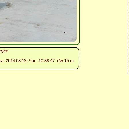
густ
та: 2014:08:19, Час: 10:38:47 (№ 15 от