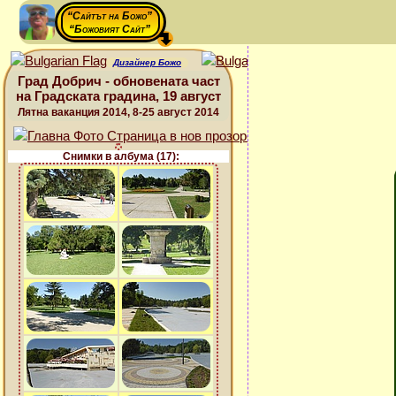
“Сайтът на Божо”
“Божовият Сайт”
Дизайнер Божо
Град Добрич - обновената част
на Градската градина, 19 август
Лятна ваканция 2014, 8-25 август 2014
Снимки в албума (17):