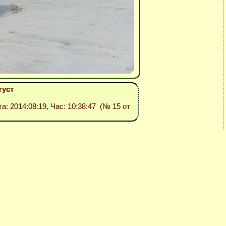
густ
та: 2014:08:19, Час: 10:38:47 (№ 15 от