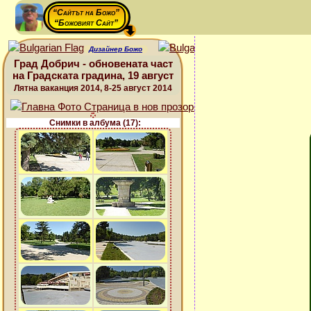
“Сайтът на Божо”
“Божовият Сайт”
Дизайнер Божо
Град Добрич - обновената част
на Градската градина, 19 август
Лятна ваканция 2014, 8-25 август 2014
Снимки в албума (17):