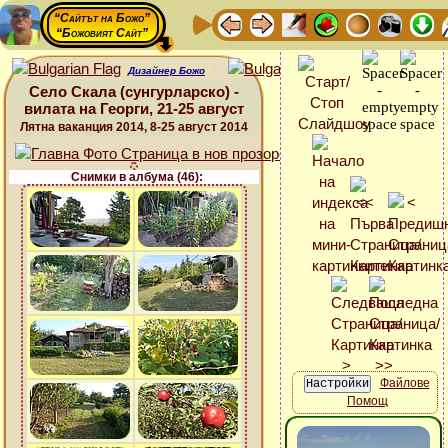
“Сайтът на Божо”
“Божовият Сайт”
Дизайнер Божо
Село Скала (сунгурларско) -
вилата на Георги, 21-25 август
Лятна ваканция 2014, 8-25 август 2014
Снимки в албума (46):
Файлове
Помощ