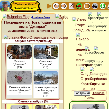
“Сайтът на Божо”
“Божовият Сайт”
Дизайнер Божо
Посрещане на Нова Година във
вила "Джиджо"
30 декември 2014 -- 5 януари 2015
Албуми в категорията (4):
Във вила
Около вила
"Джиджо"
"Джиджо"
(19)
(19)
Разходки наблизо
Божовата разходка
до вила "Джиджо"
на 1ви януари
(8)
2015
Файлове
(12)
Помощ
Снимки в албума (5):