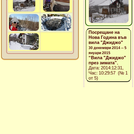
Посрещане на
Нова Година във
вила "Джиджо"
30 декември 2014 -- 5
януари 2015
“Вила "Джиджо"
през зимата”
,
Дата: 2014:12:31,
Час: 10:29:57 (№ 1
от 5)