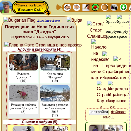
“Сайтът на Божо”
“Божовият Сайт”
Дизайнер Божо
Посрещане на Нова Година във
вила "Джиджо"
30 декември 2014 -- 5 януари 2015
Албуми в категорията (4):
Във вила
Около вила
"Джиджо"
"Джиджо"
(19)
(19)
Разходки наблизо
Божовата разходка
до вила "Джиджо"
на 1ви януари
(8)
2015
Файлове
(12)
Помощ
Снимки в албума (5):