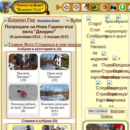
“Сайтът на Божо”
“Божовият Сайт”
Дизайнер Божо
Посрещане на Нова Година във
вила "Джиджо"
30 декември 2014 -- 5 януари 2015
Албуми в категорията (4):
Във вила
Около вила
"Джиджо"
"Джиджо"
(19)
(19)
Разходки наблизо
Божовата разходка
до вила "Джиджо"
на 1ви януари
(8)
2015
Файлове
(12)
Помощ
Снимки в албума (5):