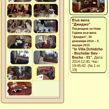
Във вила
"Джиджо"
Посрещане на Нова
Година във вила
"Джиджо", 30
декември 2014 -- 5
януари 2015
“In Villa Dzhidzho
- Bozhidar Iliev -
Bozho - 01”
, Дата:
2014:12:30, Час:
19:45:42 (№ 1 от
19)