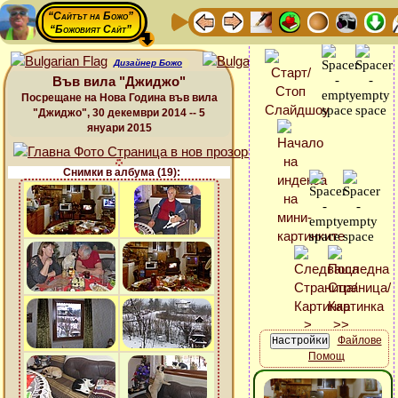
“Сайтът на Божо”
“Божовият Сайт”
Дизайнер Божо
Във вила "Джиджо"
Посрещане на Нова Година във вила
"Джиджо", 30 декември 2014 -- 5
януари 2015
Снимки в албума (19):
Файлове
Помощ