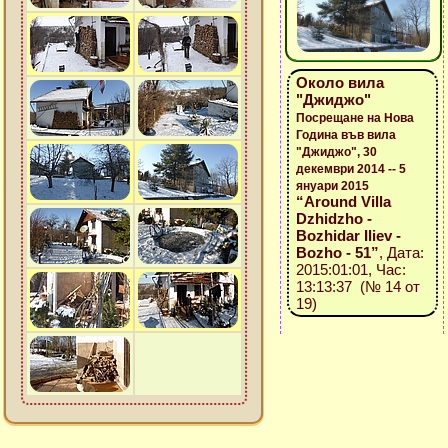
Около вила
"Джиджо"
Посрещане на Нова
Година във вила
"Джиджо", 30
декември 2014 -- 5
януари 2015
“Around Villa
Dzhidzho -
Bozhidar Iliev -
Bozho - 51”
, Дата:
2015:01:01, Час:
13:13:37 (№ 14 от
19)