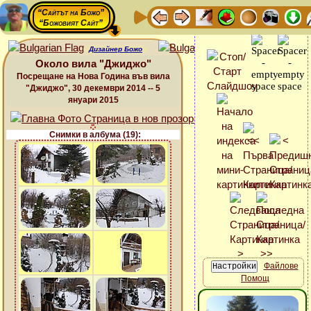
“Сайтът на Божо”
“Божовият Сайт”
Дизайнер Божо
Около вила "Джиджо"
Посрещане на Нова Година във вила
"Джиджо", 30 декември 2014 -- 5
януари 2015
Снимки в албума (19):
Файлове
Помощ