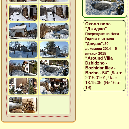
Около вила
"Джиджо"
Посрещане на Нова
Година във вила
"Джиджо", 30
декември 2014 -- 5
януари 2015
“Around Villa
Dzhidzho -
Bozhidar Iliev -
Bozho - 54”
, Дата:
2015:01:01, Час:
13:15:05 (№ 16 от
19)