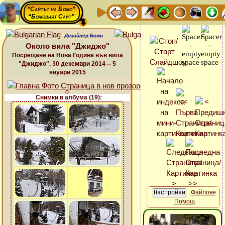
“Сайтът на Божо”
“Божовият Сайт”
Дизайнер Божо
Около вила "Джиджо"
Посрещане на Нова Година във вила
"Джиджо", 30 декември 2014 -- 5
януари 2015
Снимки в албума (19):
Файлове
Помощ