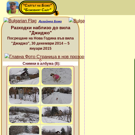
“Сайтът на Божо”
“Божовият Сайт”
Дизайнер Божо
Разходки наблизо до вила
"Джиджо"
Посрещане на Нова Година във вила
"Джиджо", 30 декември 2014 -- 5
януари 2015
Снимки в албума (8):