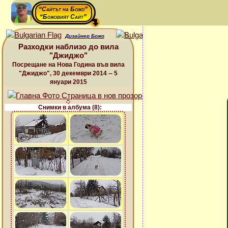
“Сайтът на Божо”
“Божовият Сайт”
Дизайнер Божо
Разходки наблизо до вила
"Джиджо"
Посрещане на Нова Година във вила
"Джиджо", 30 декември 2014 -- 5
януари 2015
Снимки в албума (8):