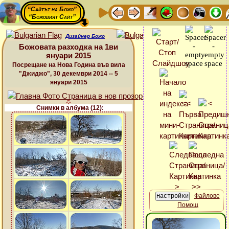
“Сайтът на Божо”
“Божовият Сайт”
Дизайнер Божо
Божовата разходка на 1ви
януари 2015
Посрещане на Нова Година във вила
"Джиджо", 30 декември 2014 -- 5
януари 2015
Снимки в албума (12):
Файлове
Помощ