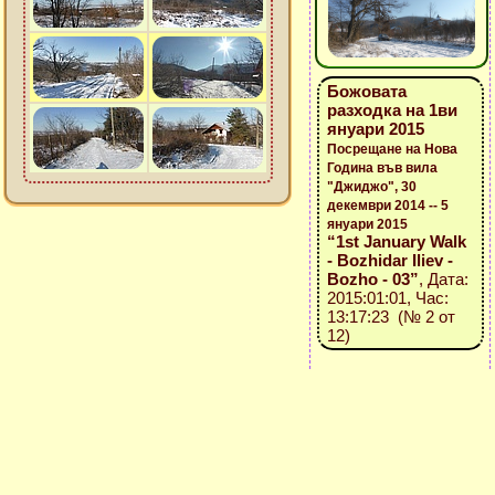
Божовата
разходка на 1ви
януари 2015
Посрещане на Нова
Година във вила
"Джиджо", 30
декември 2014 -- 5
януари 2015
“1st January Walk
- Bozhidar Iliev -
Bozho - 03”
, Дата:
2015:01:01, Час:
13:17:23 (№ 2 от
12)