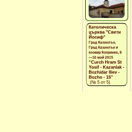
Католическа
църква "Свети
Йосиф"
Град Казанлък,
Град Казанлък и
язовир Копринка, 8
—10 май 2015
“Curch Hram St
Yosif - Kazanlak -
Bozhidar Iliev -
Bozho - 15”
(№ 5 от 5)