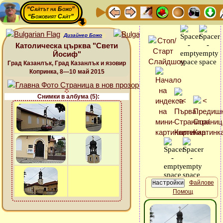
“Сайтът на Божо”
“Божовият Сайт”
Дизайнер Божо
Католическа църква "Свети
Йосиф"
Град Казанлък, Град Казанлък и язовир
Копринка, 8—10 май 2015
Снимки в албума (5):
Файлове
Помощ