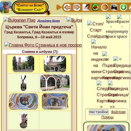
“Сайтът на Божо”
“Божовият Сайт”
Дизайнер Божо
Църква "Свети Йоан предтеча"
Град Казанлък, Град Казанлък и язовир
Копринка, 8—10 май 2015
Снимки в албума (7):
Файлове
Помощ