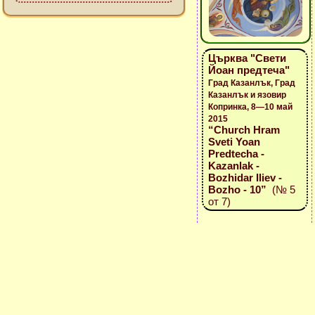
Църква "Свети
Йоан предтеча"
Град Казанлък, Град
Казанлък и язовир
Копринка, 8—10 май
2015
“Church Hram
Sveti Yoan
Predtecha -
Kazanlak -
Bozhidar Iliev -
Bozho - 10”
(№ 5
от 7)