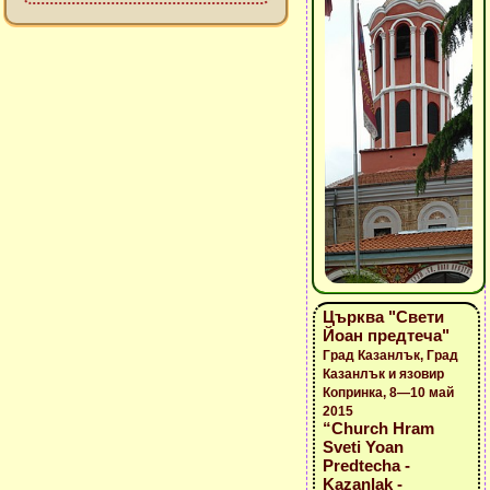
Църква "Свети
Йоан предтеча"
Град Казанлък, Град
Казанлък и язовир
Копринка, 8—10 май
2015
“Church Hram
Sveti Yoan
Predtecha -
Kazanlak -