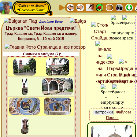
“Сайтът на Божо”
“Божовият Сайт”
Дизайнер Божо
Църква "Свети Йоан предтеча"
Град Казанлък, Град Казанлък и язовир
Копринка, 8—10 май 2015
Снимки в албума (7):
Файлове
Помощ