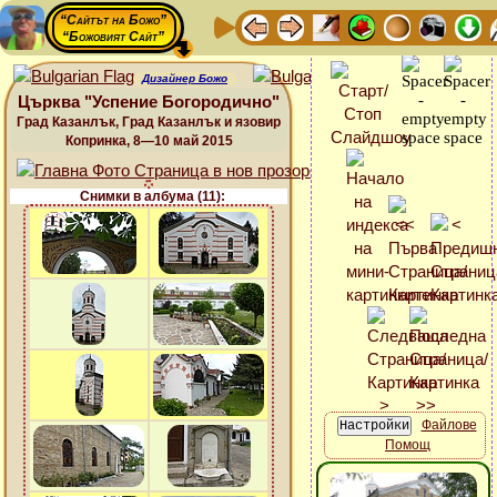
“Сайтът на Божо”
“Божовият Сайт”
Дизайнер Божо
Църква "Успение Богородично"
Град Казанлък, Град Казанлък и язовир
Копринка, 8—10 май 2015
Снимки в албума (11):
Файлове
Помощ