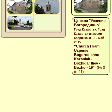
Църква "Успение
Богородично"
Град Казанлък, Град
Казанлък и язовир
Копринка, 8—10 май
2015
“Church Hram
Uspenie
Bogorodichno -
Kazanlak -
Bozhidar Iliev -
Bozho - 19”
(№ 9
от 11)