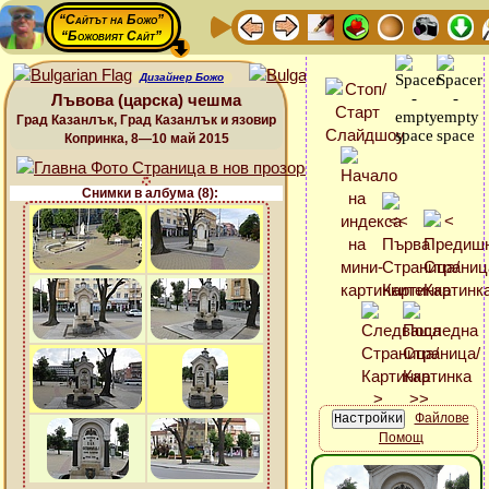
“Сайтът на Божо”
“Божовият Сайт”
Дизайнер Божо
Лъвова (царска) чешма
Град Казанлък, Град Казанлък и язовир
Копринка, 8—10 май 2015
Снимки в албума (8):
Файлове
Помощ