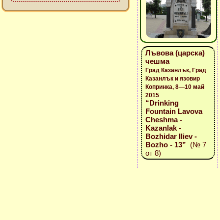
Лъвова (царска)
чешма
Град Казанлък, Град
Казанлък и язовир
Копринка, 8—10 май
2015
“Drinking
Fountain Lavova
Cheshma -
Kazanlak -
Bozhidar Iliev -
Bozho - 13”
(№ 7
от 8)