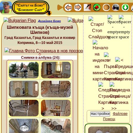
“Сайтът на Божо”
“Божовият Сайт”
Дизайнер Божо
Шипковата къща (къща-музей
Шипков)
Град Казанлък, Град Казанлък и язовир
Копринка, 8—10 май 2015
Снимки в албума (24):
Файлове
Помощ