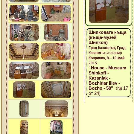
Шипковата къща
(къща-музей
Шипков)
Град Казанлък, Град
Казанлък и язовир
Копринка, 8—10 май
2015
“House - Museum
Shipkoff -
Kazanlak -
Bozhidar Iliev -
Bozho - 58”
(№ 17
от 24)