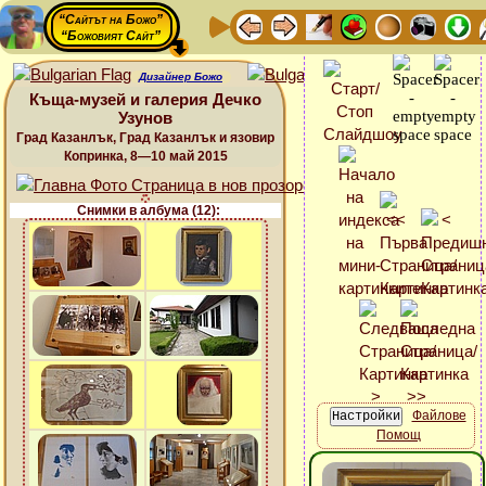
“Сайтът на Божо”
“Божовият Сайт”
Дизайнер Божо
Къща-музей и галерия Дечко
Узунов
Град Казанлък, Град Казанлък и язовир
Копринка, 8—10 май 2015
Снимки в албума (12):
Файлове
Помощ