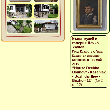
Къща-музей и
галерия Дечко
Узунов
Град Казанлък, Град
Казанлък и язовир
Копринка, 8—10 май
2015
“House Dechko
Usunovf - Kazanlak
- Bozhidar Iliev -
Bozho - 12”
(№ 2
от 12)