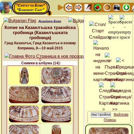
“Сайтът на Божо”
“Божовият Сайт”
Дизайнер Божо
Копие на Казанлъшка тракийска
гробница (Казанлъшката
гробница)
Град Казанлък, Град Казанлък и язовир
Копринка, 8—10 май 2015
Снимки в албума (14):
Файлове
Помощ