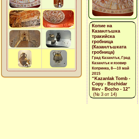
Копие на
Казанлъшка
тракийска
гробница
(Казанлъшката
гробница)
Град Казанлък, Град
Казанлък и язовир
Копринка, 8—10 май
2015
“Kazanlak Tomb -
Copy - Bozhidar
Iliev - Bozho - 12”
(№ 3 от 14)