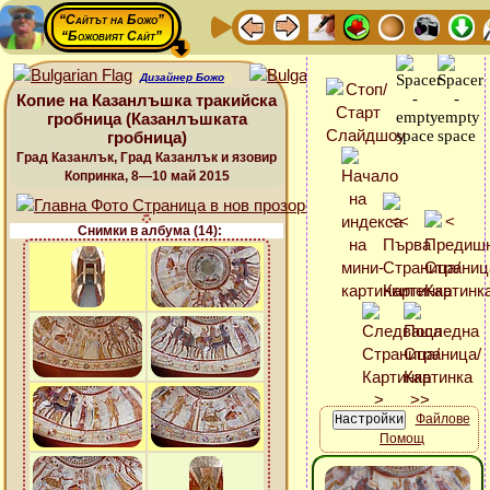
“Сайтът на Божо”
“Божовият Сайт”
Дизайнер Божо
Копие на Казанлъшка тракийска
гробница (Казанлъшката
гробница)
Град Казанлък, Град Казанлък и язовир
Копринка, 8—10 май 2015
Снимки в албума (14):
Файлове
Помощ