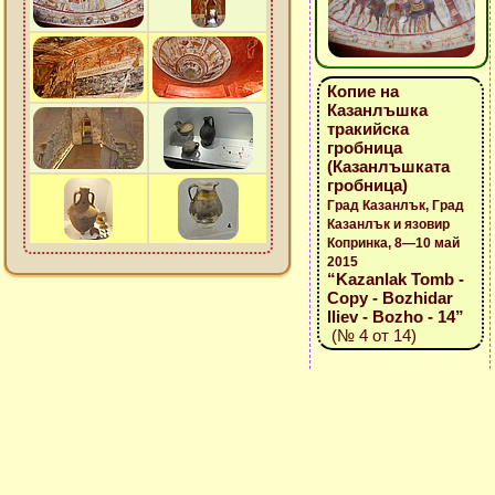
Копие на
Казанлъшка
тракийска
гробница
(Казанлъшката
гробница)
Град Казанлък, Град
Казанлък и язовир
Копринка, 8—10 май
2015
“Kazanlak Tomb -
Copy - Bozhidar
Iliev - Bozho - 14”
(№ 4 от 14)